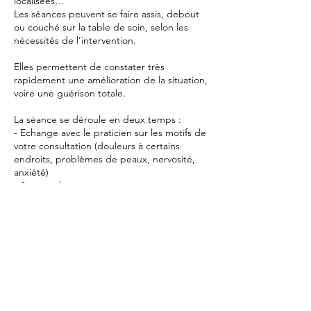
localisées…
Les séances peuvent se faire assis, debout
ou couché sur la table de soin, selon les
nécessités de l’intervention.
Elles permettent de constater très
rapidement une amélioration de la situation,
voire une guérison totale.
La séance se déroule en deux temps :
- Echange avec le praticien sur les motifs de
votre consultation (douleurs à certains
endroits, problèmes de peaux, nervosité,
anxiété)
- Séance de soins
Coordonnées
435 Bis Av. de Dunkerque, 59160 Lille,
France
+33681101626