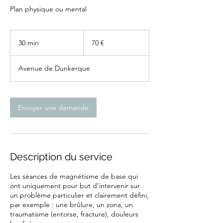
Plan physique ou mental
70
euros
30 min
3
70 €
0
m
Avenue de Dunkerque
i
n
Envoyer une demande
Description du service
Les séances de magnétisme de base qui
ont uniquement pour but d’intervenir sur
un problème particulier et clairement défini,
par exemple : une brûlure, un zona, un
traumatisme (entorse, fracture), douleurs