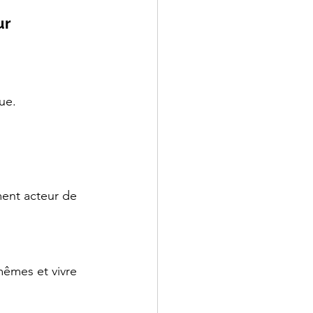
ur 
ue.
ent acteur de 
mêmes et vivre 