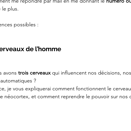
ent me répondre par mail en me donnant le 
numéro ou 
 le plus.
rences possibles :
s cerveaux de l’homme
s avons 
trois cerveaux
 qui influencent nos décisions, no
automatiques ?
e, je vous expliquerai comment fonctionnent le cerveau r
le néocortex, et comment reprendre le pouvoir sur nos 