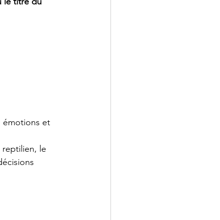
le titre du 
s émotions et 
eptilien, le 
décisions 