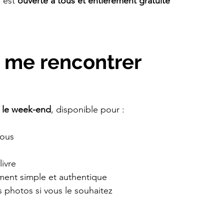
 est 
ouverte à tous et entièrement gratuite
 me rencontrer
 le week-end
, disponible pour :
vous
livre
ent simple et authentique
s photos si vous le souhaitez