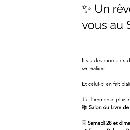
✨ Un rêve
vous au 
Il y a des moments d
se réaliser.
Et celui-ci en fait cl
J’ai l’immense plais
📚 
Salon du Livre d
🗓 
Samedi 28 et dim