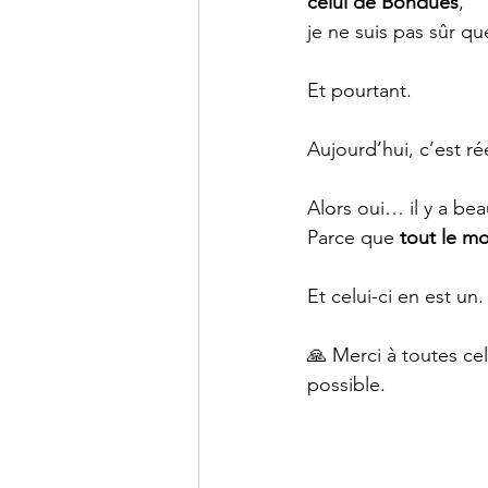
celui de Bondues
,
je ne suis pas sûr que
Et pourtant.
Aujourd’hui, c’est rée
Alors oui… il y a b
Parce que 
tout le mo
Et celui-ci en est un.
🙏 Merci à toutes cel
possible.