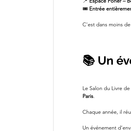
📍 
Espace Poher – 
🎟 
Entrée entièremen
C'est dans moins de
📚 Un é
Le Salon du Livre d
Paris
.
Chaque année, il réu
Un événement d’enve