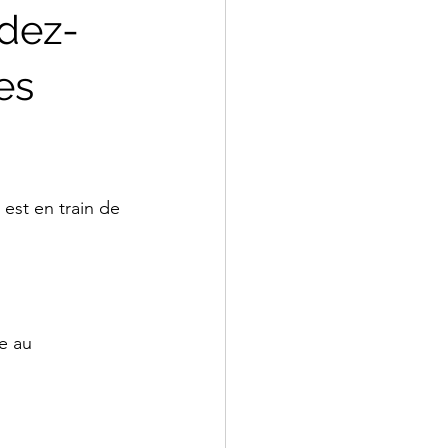
ndez-
es
est en train de 
e au