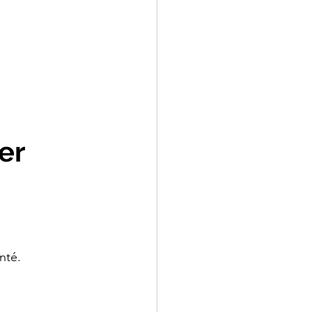
er 
nté.