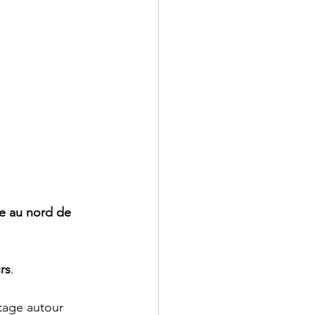
re au nord de 
rs
.
tage autour 