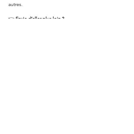
autres.
👉 
Envie d’aller plus loin ?
Retrouvez-moi pour des séances de 
coaching, d’hypnose ou des ateliers 
sur le développement personnel. 
Ensemble, avançons vers votre 
pleine réalisation