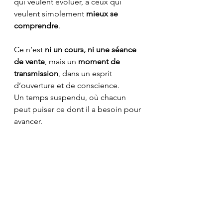
qui veulent évoluer, à ceux qui 
veulent simplement 
mieux se 
comprendre
.
Ce n’est 
ni un cours, ni une séance 
de vente
, mais un 
moment de 
transmission
, dans un esprit 
d’ouverture et de conscience.
Un temps suspendu, où chacun 
peut puiser ce dont il a besoin pour 
avancer.
📅 Informations pratiques
🗓️ 
Vendredi 10 octobre à 20h45
📍 
En direct sur Facebook